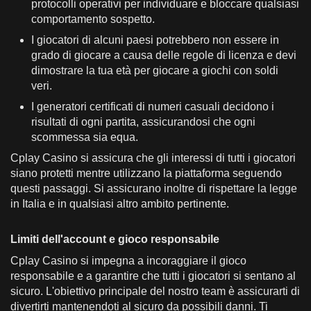
protocolli operativi per individuare e bloccare qualsiasi
comportamento sospetto.
I giocatori di alcuni paesi potrebbero non essere in
grado di giocare a causa delle regole di licenza e devi
dimostrare la tua età per giocare a giochi con soldi
veri.
I generatori certificati di numeri casuali decidono i
risultati di ogni partita, assicurandosi che ogni
scommessa sia equa.
Cplay Casino si assicura che gli interessi di tutti i giocatori
siano protetti mentre utilizzano la piattaforma seguendo
questi passaggi. Si assicurano inoltre di rispettare la legge
in Italia e in qualsiasi altro ambito pertinente.
Limiti dell'account e gioco responsabile
Cplay Casino si impegna a incoraggiare il gioco
responsabile e a garantire che tutti i giocatori si sentano al
sicuro. L'obiettivo principale del nostro team è assicurarti di
divertirti mantenendoti al sicuro da possibili danni. Ti