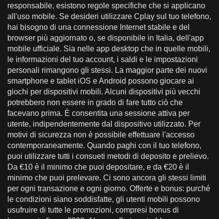
responsabile, esistono regole specifiche che si applicano
all'uso mobile. Se desideri utilizzare Cplay sul tuo telefono,
hai bisogno di una connessione Internet stabile e del
browser più aggiornato o, se disponibile in Italia, dell'app
mobile ufficiale. Sia nelle app desktop che in quelle mobili,
le informazioni del tuo account, i saldi e le impostazioni
personali rimangono gli stessi. La maggior parte dei nuovi
smartphone e tablet iOS e Android possono giocare ai
giochi per dispositivi mobili. Alcuni dispositivi più vecchi
potrebbero non essere in grado di fare tutto ciò che
facevano prima. È consentita una sessione attiva per
utente, indipendentemente dal dispositivo utilizzato. Per
motivi di sicurezza non è possibile effettuare l'accesso
contemporaneamente. Quando paghi con il tuo telefono,
puoi utilizzare tutti i consueti metodi di deposito e prelievo.
Da €10 è il minimo che puoi depositare, e da €20 è il
minimo che puoi prelevare. Ci sono ancora gli stessi limiti
per ogni transazione e ogni giorno. Offerte e bonus: purché
le condizioni siano soddisfatte, gli utenti mobili possono
usufruire di tutte le promozioni, compresi bonus di