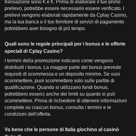
transazione sono € e €. Prima di elaborare il tuo primo
prelievo, potrebbe essere necessario essere verificato. I
prelievi vengono elaborati rapidamente da Cplay Casino,
ma la tua banca o il tuo fornitore di servizi di pagamento
potrebbero aver bisogno di più tempo.
Quali sono le regole principali per i bonus e le offerte
speciali di Cplay Casino?
I termini della promozione indicano come vengono
distribuiti i bonus. La maggior parte dei bonus prevede
requisiti di scommessa e un deposito minimo. Se vuoi
scommettere, puoi scommettere solo sulle partite di
qualificazione. Quando si utilizzano fondi bonus,
potrebbero esserci anche dei limiti su quanto si può
scommettere. Prima di richiedere di ottenere informazioni
complete su ciascun bonus, consulta i termini e le
condizioni dell'offerta.
Va bene che le persone di Italia giochino al casinò