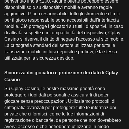
benvenuto fino a €200. Alcune offerte potrebbero essere
disponibili solo su dispositivi mobili e avranno regole
aggiuntive. Gioco responsabile: tutti gli strumenti e i limiti
per il gioco responsabile sono accessibili dall'interfaccia
mobile. Ciò protegge i giocatori su tutti i dispositivi. In caso
di attività sospette o incompatibilità del dispositivo, Cplay
Casino si riserva il diritto di negare l'accesso al sito mobile.
La crittografia standard del settore utilizzata per tutte le
transazioni mobili, inclusi depositi e prelievi, è la stessa
utilizzata per la sicurezza desktop.
Sicurezza dei giocatori e protezione dei dati di Cplay
Casino
Su Cplay Casino, le nostre massime priorità sono
proteggere i tuoi dati personali e assicurarti di poter
giocare senza preoccupazioni. Utilizziamo protocolli di
crittografia avanzati per proteggere tutte le informazioni
private che ci fornisci, come le tue informazioni di
registrazione o bancarie, da persone che non dovrebbero
avervi accesso o che potrebbero utilizzarle in modo