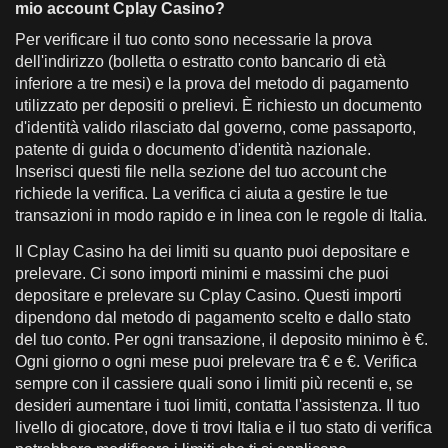
mio account Cplay Casino?
Per verificare il tuo conto sono necessarie la prova
dell'indirizzo (bolletta o estratto conto bancario di età
inferiore a tre mesi) e la prova del metodo di pagamento
utilizzato per depositi o prelievi. È richiesto un documento
d'identità valido rilasciato dal governo, come passaporto,
patente di guida o documento d'identità nazionale.
Inserisci questi file nella sezione del tuo account che
richiede la verifica. La verifica ci aiuta a gestire le tue
transazioni in modo rapido e in linea con le regole di Italia.
Il Cplay Casino ha dei limiti su quanto puoi depositare e
prelevare. Ci sono importi minimi e massimi che puoi
depositare e prelevare su Cplay Casino. Questi importi
dipendono dal metodo di pagamento scelto e dallo stato
del tuo conto. Per ogni transazione, il deposito minimo è €.
Ogni giorno o ogni mese puoi prelevare tra € e €. Verifica
sempre con il cassiere quali sono i limiti più recenti e, se
desideri aumentare i tuoi limiti, contatta l'assistenza. Il tuo
livello di giocatore, dove ti trovi Italia e il tuo stato di verifica