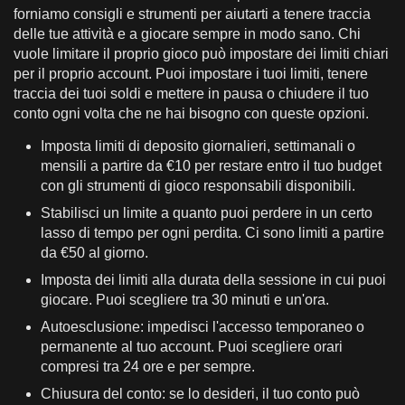
forniamo consigli e strumenti per aiutarti a tenere traccia
delle tue attività e a giocare sempre in modo sano. Chi
vuole limitare il proprio gioco può impostare dei limiti chiari
per il proprio account. Puoi impostare i tuoi limiti, tenere
traccia dei tuoi soldi e mettere in pausa o chiudere il tuo
conto ogni volta che ne hai bisogno con queste opzioni.
Imposta limiti di deposito giornalieri, settimanali o
mensili a partire da €10 per restare entro il tuo budget
con gli strumenti di gioco responsabili disponibili.
Stabilisci un limite a quanto puoi perdere in un certo
lasso di tempo per ogni perdita. Ci sono limiti a partire
da €50 al giorno.
Imposta dei limiti alla durata della sessione in cui puoi
giocare. Puoi scegliere tra 30 minuti e un'ora.
Autoesclusione: impedisci l'accesso temporaneo o
permanente al tuo account. Puoi scegliere orari
compresi tra 24 ore e per sempre.
Chiusura del conto: se lo desideri, il tuo conto può