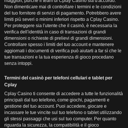
maggiori, purché il team di Cplay Casino sia d'accordo.
Non dimenticare mai di controllare i termini e le condizioni
del tuo fornitore di servizi di pagamento. Potrebbero avere
limiti più severi o minimi inferiori rispetto a Cplay Casino.
Per proteggere sia l'utente che il casinò, è necessaria la
verifica dell'identità in caso di transazioni di grandi
dimensioni o richieste di prelievi di grandi dimensioni.
Controllare spesso i limiti del tuo account e mantenere
aggiornati i documenti di verifica può aiutarti a far sì che le
tue transazioni e la tua esperienza di gioco procedano
senza intoppi.
Termini del casinò per telefoni cellulari e tablet per
Cplay
Cplay Casino ti consente di accedere a tutte le funzionalità
principali dal tuo telefono, come giochi, pagamenti e
gestione del tuo account. Puoi accedere, giocare e
incassare le tue vincite sul tuo telefono o tablet utilizzando
gli stessi passaggi che usi sul tuo computer. Per quanto
riguarda la sicurezza, la compatibilità e il gioco