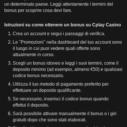
un determinato paese. Leggi attentamente i termini del
bonus per scoprire cosa devi fare.
Istruzioni su come ottenere un bonus su Cplay Casino
Crea un account e segui i passaggi di verifica.
Le "Promozioni" nella dashboard del tuo account sono
il luogo in cui puoi vedere quali offerte sono
attualmente in corso.
Scegli un bonus idoneo e leggi i suoi termini, come il
deposito minimo (ad esempio, almeno €50) e qualsiasi
codice bonus necessario.
Utilizza il tuo metodo di pagamento preferito per
effettuare un deposito qualificante.
Se necessario, inserisci il codice bonus quando
effettui il deposito.
Sarà possibile attivare manualmente il bonus o i giri
gratuiti dopo che sono stati elaborati.