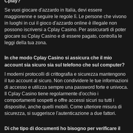
Cplay?
Se vuoi giocare d'azzardo in Italia, devi essere
maggiorenne e seguire le regole lì. Le persone che vivono
in luoghi in cui il gioco d'azzardo online è illegale non
possono iscriversi a Cplay Casino. Per assicurarti di poter
giocare su Cplay Casino e di essere pagato, controlla le
leggi della tua zona.
In che modo Cplay Casino si assicura che il mio
account sia sicuro sia sul telefono che sul computer?
I moderni protocolli di crittografia e sicurezza mantengono
il tuo account al sicuro. Non condividere le tue informazioni
di accesso e utilizza sempre una password forte e univoca.
Il Cplay Casino tiene regolarmente d'occhio i
comportamenti sospetti e offre accessi sicuri su tutti i
dispositivi, anche quelli mobili. Come ulteriore misura di
sicurezza, si suggerisce l'autenticazione a due fattori.
Di che tipo di documenti ho bisogno per verificare il