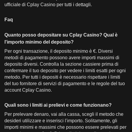
ufficiale di Cplay Casino per tutti i dettagli.
Faq
Quanto posso depositare su Cplay Casino? Qual è
l'importo minimo del deposito?
Per ogni transazione, il deposito minimo è €. Diversi
metodi di pagamento possono avere importi massimi di
deposito diversi. Controlla la sezione cassiere prima di
confermare il tuo deposito per vedere i limiti esatti per ogni
metodo. Per tutti i depositi è necessario rispettare i limiti
del tuo fornitore di servizi di pagamento e le regole del tuo
account Cplay Casino.
Quali sono i limiti ai prelievi e come funzionano?
Per prelevare denaro, vai alla cassa, scegli il metodo che
desideri utilizzare e inserisci l'importo. Solitamente, gli
importi minimi e massimi che possono essere prelevati per