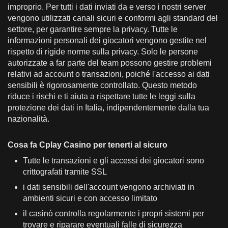
improprio. Per tutti i dati inviati da e verso i nostri server
vengono utilizzati canali sicuri e conformi agli standard del
settore, per garantire sempre la privacy. Tutte le
informazioni personali dei giocatori vengono gestite nel
rispetto di rigide norme sulla privacy. Solo le persone
autorizzate a far parte del team possono gestire problemi
relativi ad account o transazioni, poiché l'accesso ai dati
sensibili è rigorosamente controllato. Questo metodo
riduce i rischi e ti aiuta a rispettare tutte le leggi sulla
protezione dei dati in Italia, indipendentemente dalla tua
nazionalità.
Cosa fa Cplay Casino per tenerti al sicuro
Tutte le transazioni e gli accessi dei giocatori sono
crittografati tramite SSL
i dati sensibili dell'account vengono archiviati in
ambienti sicuri e con accesso limitato
il casinò controlla regolarmente i propri sistemi per
trovare e riparare eventuali falle di sicurezza