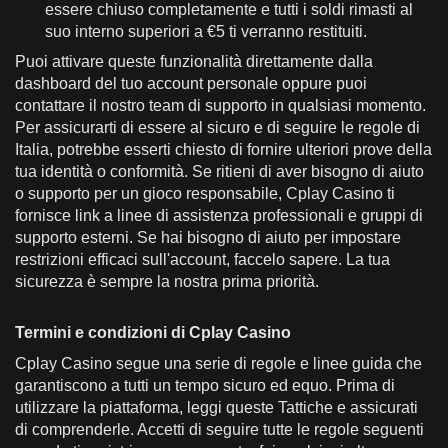
essere chiuso completamente e tutti i soldi rimasti al
suo interno superiori a €5 ti verranno restituiti.
Puoi attivare queste funzionalità direttamente dalla
dashboard del tuo account personale oppure puoi
contattare il nostro team di supporto in qualsiasi momento.
Per assicurarti di essere al sicuro e di seguire le regole di
Italia, potrebbe esserti chiesto di fornire ulteriori prove della
tua identità o conformità. Se ritieni di aver bisogno di aiuto
o supporto per un gioco responsabile, Cplay Casino ti
fornisce link a linee di assistenza professionali e gruppi di
supporto esterni. Se hai bisogno di aiuto per impostare
restrizioni efficaci sull'account, faccelo sapere. La tua
sicurezza è sempre la nostra prima priorità.
Termini e condizioni di Cplay Casino
Cplay Casino segue una serie di regole e linee guida che
garantiscono a tutti un tempo sicuro ed equo. Prima di
utilizzare la piattaforma, leggi queste Tattiche e assicurati
di comprenderle. Accetti di seguire tutte le regole seguenti